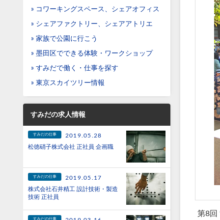
» コワーキングスペース、シェアオフィス
» シェアファクトリー、シェアアトリエ
» 家族で公園に行こう
» 墨田区でできる体験・ワークショップ
» すみだで働く・仕事を探す
» 東京スカイツリー情報
すみだの求人情報
すみだの仕事
2019.05.28
松徳硝子株式会社 正社員 企画職
すみだの仕事
2019.05.17
株式会社石井精工 設計技術・製造
技術 正社員
第8回
すみだの仕事