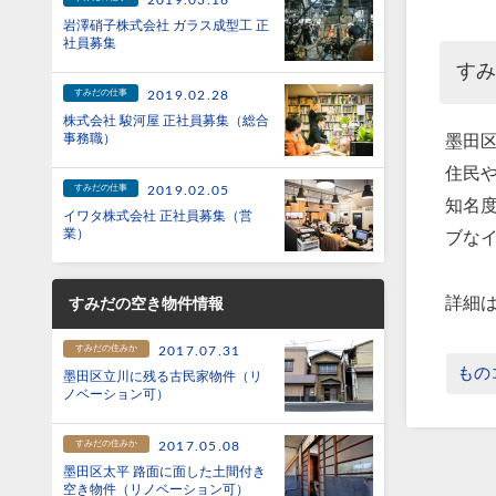
2019.03.16
岩澤硝子株式会社 ガラス成型工 正
社員募集
す
すみだの仕事
2019.02.28
株式会社 駿河屋 正社員募集（総合
事務職）
墨田
住民
すみだの仕事
2019.02.05
知名
イワタ株式会社 正社員募集（営
業）
ブな
詳細
すみだの空き物件情報
すみだの住みか
2017.07.31
もの
墨田区立川に残る古民家物件（リ
ノベーション可）
すみだの住みか
2017.05.08
墨田区太平 路面に面した土間付き
空き物件（リノベーション可）