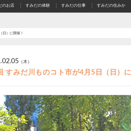
だのお店
すみだの体験
すみだの仕事
すみだの住みか
日（日）に開催！
.02.05
（木）
回 すみだ川ものコト市が4月5日（日）