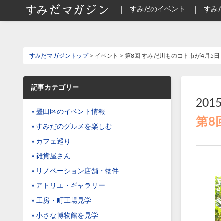
すみだのイベント
すみ
すみだマガジントップ
> イベント > 第8回 すみだ川ものコト市が4月5
記事カテゴリー
2015
» 墨田区のイベント情報
第8
» すみだのグルメを楽しむ
» カフェ巡り
» 雑貨屋さん
» リノベーション店舗・物件
» アトリエ・ギャラリー
» 工房・町工場見学
» 小さな博物館を見学