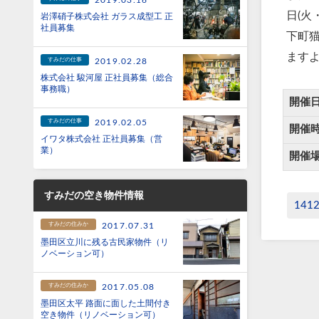
2019.03.16
日(火
岩澤硝子株式会社 ガラス成型工 正
社員募集
下町
ます
すみだの仕事
2019.02.28
株式会社 駿河屋 正社員募集（総合
事務職）
開催
すみだの仕事
2019.02.05
開催
イワタ株式会社 正社員募集（営
業）
開催
すみだの空き物件情報
141
すみだの住みか
2017.07.31
墨田区立川に残る古民家物件（リ
ノベーション可）
すみだの住みか
2017.05.08
墨田区太平 路面に面した土間付き
空き物件（リノベーション可）