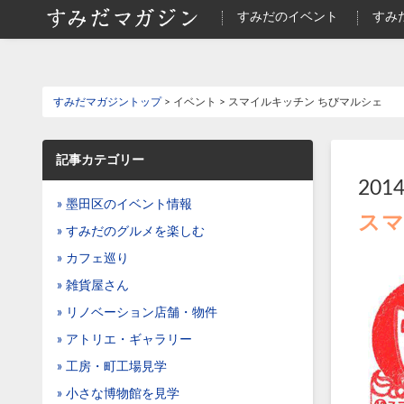
すみだのイベント
すみ
すみだマガジントップ
> イベント > スマイルキッチン ちびマルシェ
記事カテゴリー
2014
» 墨田区のイベント情報
スマ
» すみだのグルメを楽しむ
» カフェ巡り
» 雑貨屋さん
» リノベーション店舗・物件
» アトリエ・ギャラリー
» 工房・町工場見学
» 小さな博物館を見学