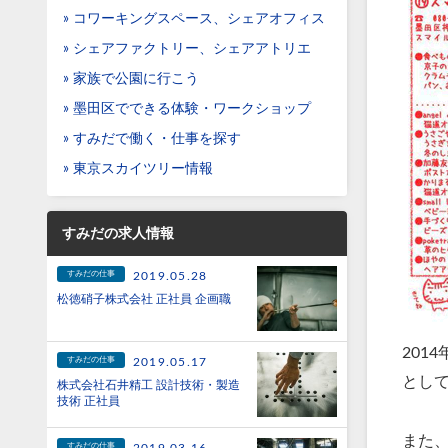
» コワーキングスペース、シェアオフィス
» シェアファクトリー、シェアアトリエ
» 家族で公園に行こう
» 墨田区でできる体験・ワークショップ
» すみだで働く・仕事を探す
» 東京スカイツリー情報
すみだの求人情報
すみだの仕事
2019.05.28
松徳硝子株式会社 正社員 企画職
201
すみだの仕事
2019.05.17
とし
株式会社石井精工 設計技術・製造
技術 正社員
また、
すみだの仕事