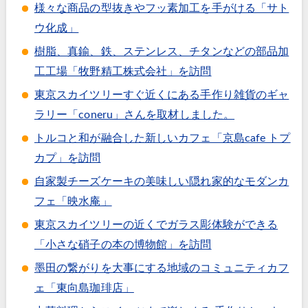
様々な商品の型抜きやフッ素加工を手がける「サト
ウ化成」
樹脂、真鍮、鉄、ステンレス、チタンなどの部品加
工工場「牧野精工株式会社」を訪問
東京スカイツリーすぐ近くにある手作り雑貨のギャ
ラリー「coneru」さんを取材しました。
トルコと和が融合した新しいカフェ「京島cafe トプ
カプ」を訪問
自家製チーズケーキの美味しい隠れ家的なモダンカ
フェ「映水庵」
東京スカイツリーの近くでガラス彫体験ができる
「小さな硝子の本の博物館」を訪問
墨田の繋がりを大事にする地域のコミュニティカフ
ェ「東向島珈琲店」