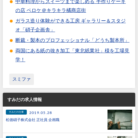
中華料理からスイーツまで楽しめる 手作りケーキ
の店 ペロケ＠キラキラ橘商店街
ガラス造り体験ができる工房 ギャラリー＆スタジ
オ「硝子企画舎」
断裁・製本のプロフェッショナル「どうち製本所」
両国にある紙の抜き加工「東北紙業社」様を工場見
学！
スミファ
すみだの求人情報
すみだの仕事
2019.05.28
松徳硝子株式会社 正社員 企画職