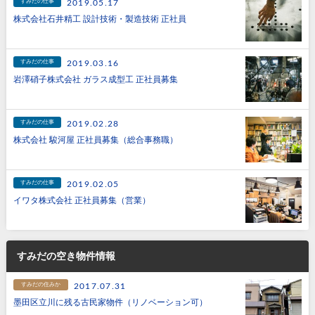
すみだの仕事
2019.05.17
株式会社石井精工 設計技術・製造技術 正社員
すみだの仕事
2019.03.16
岩澤硝子株式会社 ガラス成型工 正社員募集
すみだの仕事
2019.02.28
株式会社 駿河屋 正社員募集（総合事務職）
すみだの仕事
2019.02.05
イワタ株式会社 正社員募集（営業）
すみだの空き物件情報
すみだの住みか
2017.07.31
墨田区立川に残る古民家物件（リノベーション可）