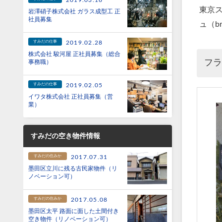
2019.03.16
東京
岩澤硝子株式会社 ガラス成型工 正
社員募集
ュ（b
すみだの仕事
2019.02.28
株式会社 駿河屋 正社員募集（総合
フ
事務職）
すみだの仕事
2019.02.05
イワタ株式会社 正社員募集（営
業）
すみだの空き物件情報
すみだの住みか
2017.07.31
墨田区立川に残る古民家物件（リ
ノベーション可）
すみだの住みか
2017.05.08
墨田区太平 路面に面した土間付き
空き物件（リノベーション可）