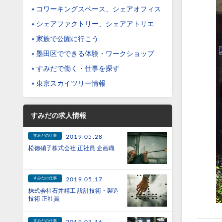
» コワーキングスペース、シェアオフィス
» シェアファクトリー、シェアアトリエ
» 家族で公園に行こう
» 墨田区でできる体験・ワークショップ
» すみだで働く・仕事を探す
» 東京スカイツリー情報
すみだの求人情報
すみだの仕事
2019.05.28
松徳硝子株式会社 正社員 企画職
すみだの仕事
2019.05.17
株式会社石井精工 設計技術・製造
技術 正社員
すみだの仕事