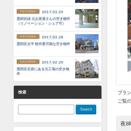
すみだの住みか
2017.03.29
墨田区緑 元お茶屋さんの空き物件
（リノベーション・シェア可）
すみだの住みか
2017.03.28
墨田区太平 軽作業可能な空き物件
すみだの住みか
2017.02.20
墨田区石原にある元工場の空き物
件
検索
ブラ
ご覧
夜8