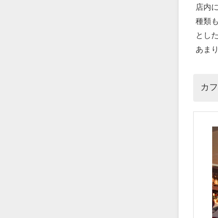
店内
種類
とし
あま
カ