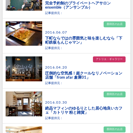
完全予約制のプライベートヘアサロン
ensemble（アンサンブル）
記事提供元：
墨田区のお店
2016.06.07
下町ならではの雰囲気と味を楽しむなら「下
町鉄板もんじゃマン」
記事提供元：
アトリエ・ギャラリー
2016.04.20
圧倒的な空気感！超クールなリノベーション
店舗「from afar 倉庫01」
記事提供元：
墨田区のお店
2016.03.30
絶品マフィンのゆるりとした居心地良いカフ
ェ「カトリヤ 粉と雑貨」
記事提供元：
墨田区のお店