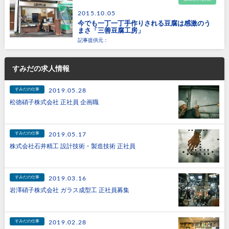
2015.10.05
今でも一丁一丁手作りされる豆腐は感激のう
まさ「三善豆腐工房」
記事提供元：
すみだの求人情報
すみだの仕事
2019.05.28
松徳硝子株式会社 正社員 企画職
すみだの仕事
2019.05.17
株式会社石井精工 設計技術・製造技術 正社員
すみだの仕事
2019.03.16
岩澤硝子株式会社 ガラス成型工 正社員募集
すみだの仕事
2019.02.28