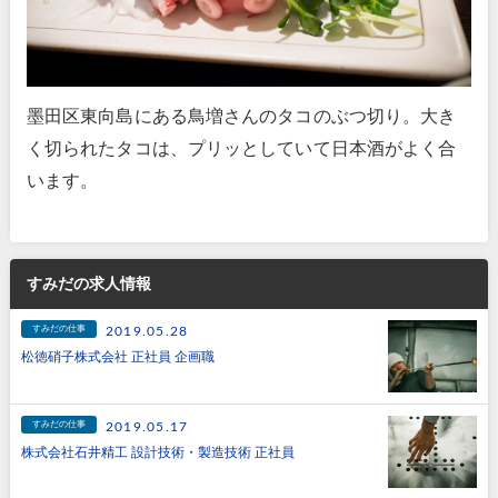
墨田区東向島にある鳥増さんのタコのぶつ切り。大き
く切られたタコは、プリッとしていて日本酒がよく合
います。
すみだの求人情報
すみだの仕事
2019.05.28
松徳硝子株式会社 正社員 企画職
すみだの仕事
2019.05.17
株式会社石井精工 設計技術・製造技術 正社員