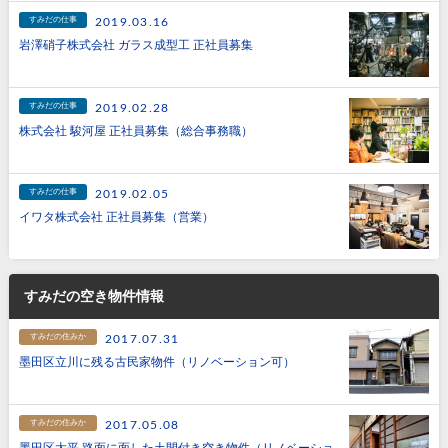
すみだの仕事
2019.03.16
岩澤硝子株式会社 ガラス成型工 正社員募集
すみだの仕事
2019.02.28
株式会社 駿河屋 正社員募集（総合事務職）
すみだの仕事
2019.02.05
イワタ株式会社 正社員募集（営業）
すみだの空き物件情報
すみだの住みか
2017.07.31
墨田区立川に残る古民家物件（リノベーション可）
すみだの住みか
2017.05.08
墨田区太平 路面に面した土間付き空き物件（リノベーショ