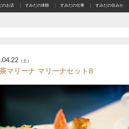
だのお店
すみだの体験
すみだの仕事
すみだの住みか
.04.22
（土）
茶マリーナ マリーナセットB