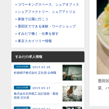
» コワーキングスペース、シェアオフィス
» シェアファクトリー、シェアアトリエ
» 家族で公園に行こう
» 墨田区でできる体験・ワークショップ
» すみだで働く・仕事を探す
» 東京スカイツリー情報
すみだの求人情報
すみだの仕事
2019.05.28
松徳硝子株式会社 正社員 企画職
墨田
菜、
すみだの仕事
2019.05.17
株式会社石井精工 設計技術・製造
技術 正社員
すみだの仕事