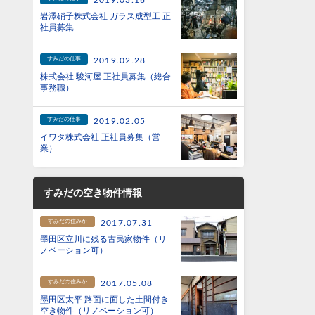
2019.03.16
岩澤硝子株式会社 ガラス成型工 正
社員募集
すみだの仕事
2019.02.28
株式会社 駿河屋 正社員募集（総合
事務職）
すみだの仕事
2019.02.05
イワタ株式会社 正社員募集（営
業）
すみだの空き物件情報
すみだの住みか
2017.07.31
墨田区立川に残る古民家物件（リ
ノベーション可）
すみだの住みか
2017.05.08
墨田区太平 路面に面した土間付き
空き物件（リノベーション可）