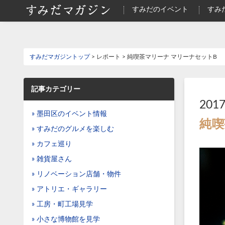
すみだのイベント
すみ
すみだマガジントップ
> レポート > 純喫茶マリーナ マリーナセットB
記事カテゴリー
2017
» 墨田区のイベント情報
純喫
» すみだのグルメを楽しむ
» カフェ巡り
» 雑貨屋さん
» リノベーション店舗・物件
» アトリエ・ギャラリー
» 工房・町工場見学
» 小さな博物館を見学