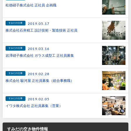
松徳硝子株式会社 正社員 企画職
すみだの仕事
2019.05.17
株式会社石井精工 設計技術・製造技術 正社員
すみだの仕事
2019.03.16
岩澤硝子株式会社 ガラス成型工 正社員募集
すみだの仕事
2019.02.28
株式会社 駿河屋 正社員募集（総合事務職）
すみだの仕事
2019.02.05
イワタ株式会社 正社員募集（営業）
すみだの空き物件情報