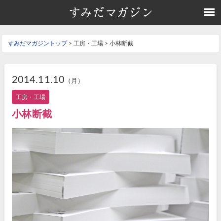
すみだマガジントップ
> 工房・工場 > 小林断截
2014.11.10
（月）
工房・工場
小林断截